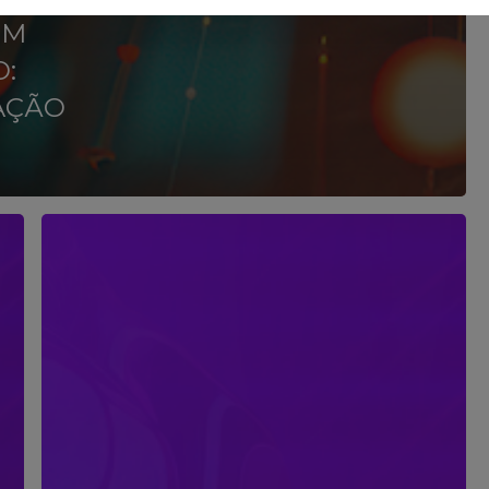
EM
:
AÇÃO