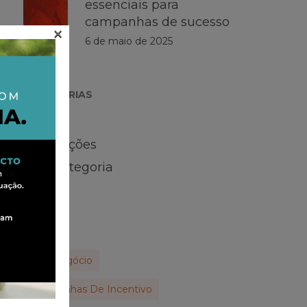
essenciais para
campanhas de sucesso
×
6 de maio de 2025
CATEGORIAS
Artigos
Premiações
Sem categoria
TAGS
Agronegócio
Campanhas De Incentivo