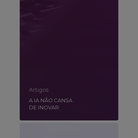
Artigos
A IA NÃO CANSA
DE INOVAR