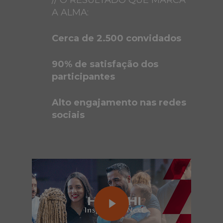
A ALMA:
Cerca de 2.500 convidados
90% de satisfação dos
participantes
Alto engajamento nas redes
sociais
Play Video