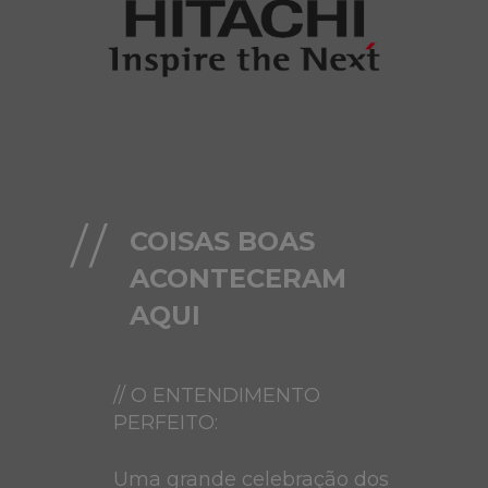
COISAS BOAS
ACONTECERAM
AQUI
// O ENTENDIMENTO
PERFEITO:
Uma grande celebração dos