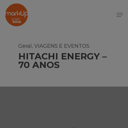
S
k
Menu
i
p
t
o
m
Geral
,
VIAGENS E EVENTOS
a
HITACHI ENERGY –
i
70 ANOS
n
c
o
n
t
e
n
t